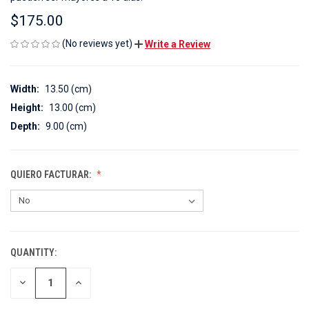
$175.00
(No reviews yet)
Write a Review
Width:
13.50 (cm)
Height:
13.00 (cm)
Depth:
9.00 (cm)
QUIERO FACTURAR:
QUANTITY:
CURRENT
STOCK:
DECREASE
INCREASE
QUANTITY
QUANTITY
OF
OF