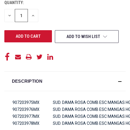
QUANTITY:
CURRENT
STOCK:
DECREASE
INCREASE
QUANTITY
QUANTITY
OF
OF
UNDEFINED
UNDEFINED
ADD TO WISH LIST
DESCRIPTION
907203975MX
SUD. DAMA ROSA COMB ESC MANGAS HG
907203976MX
SUD. DAMA ROSA COMB ESC MANGAS H
907203977MX
SUD. DAMA ROSA COMB ESC MANGAS HG
907203978MX
SUD. DAMA ROSA COMB ESC MANGAS H