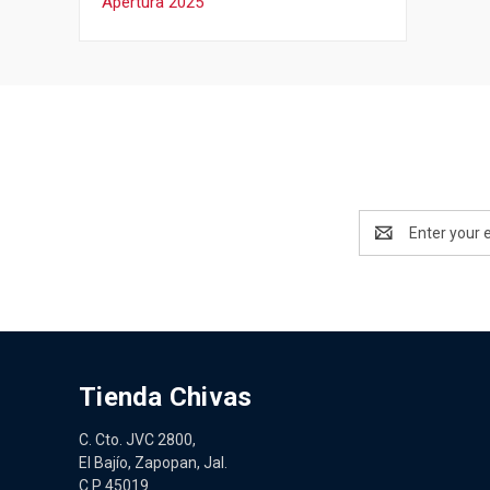
Apertura 2025
Email
Address
Tienda Chivas
C. Cto. JVC 2800,
El Bajío, Zapopan, Jal.
C.P 45019