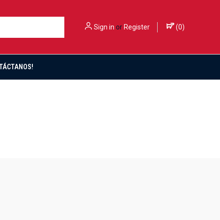
Sign in
or
Register
(
0
)
TÁCTANOS!