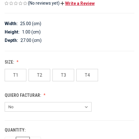
(No reviews yet)
Write a Review
Width:
25.00 (cm)
Height:
1.00 (cm)
Depth:
27.00 (cm)
SIZE:
T1
T2
T3
T4
QUIERO FACTURAR:
QUANTITY:
CURRENT
STOCK: