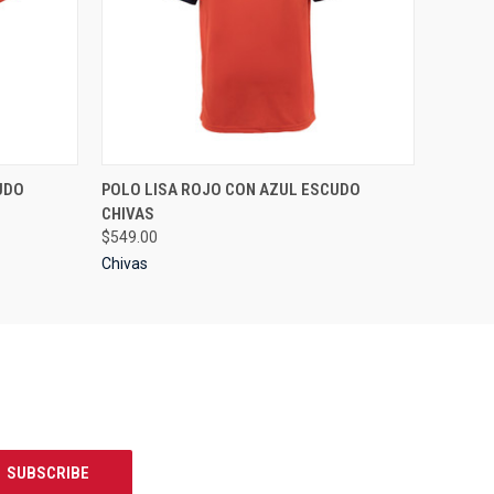
OPTIONS
QUICK VIEW
VIEW OPTIONS
UDO
POLO LISA ROJO CON AZUL ESCUDO
CHIVAS
$549.00
Chivas