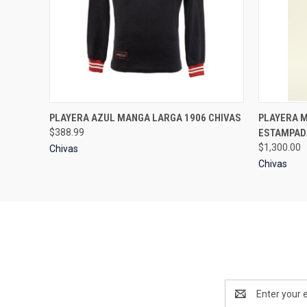
QUICK VIEW
VIEW OPTIONS
QUICK
PLAYERA AZUL MANGA LARGA 1906 CHIVAS
PLAYERA 
$388.99
ESTAMPAD
$1,300.00
Chivas
Chivas
Email
Address