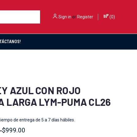
Sign in
or
Register
(
0
)
TÁCTANOS!
Y AZUL CON ROJO
 LARGA LYM-PUMA CL26
iempo de entrega de 5 a 7 días hábiles.
0
$999.00