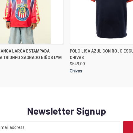
 VIEW
VIEW OPTIONS
QUICK VIEW
VIEW 
MANGA LARGA ESTAMPADA
POLO LISA AZUL CON ROJO ESC
A TRIUNFO SAGRADO NIÑOS LYM
CHIVAS
$549.00
Chivas
Newsletter Signup