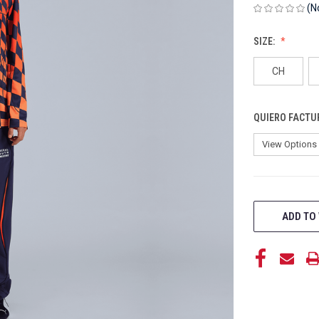
(N
SIZE:
CH
QUIERO FACTU
CURRENT
STOCK:
ADD TO 