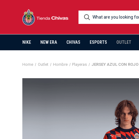
NIKE
NEW ERA
CHIVAS
ESPORTS
OUTLET
Home
Outlet
Hombre
Playeras
JERSEY AZUL CON ROJ