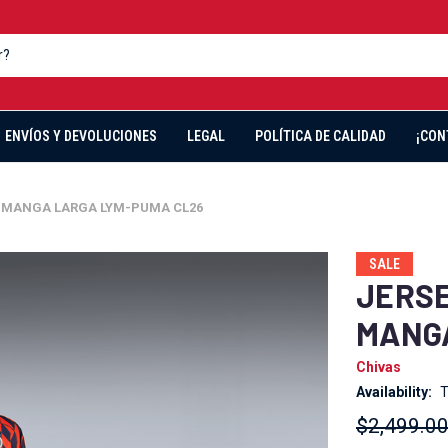
ENVÍOS Y DEVOLUCIONES
LEGAL
POLÍTICA DE CALIDAD
¡CON
O MANGA LARGA LYM-PUMA CL26
SALE
JERSE
MANGA
Chivas
Availability:
T
$2,499.0