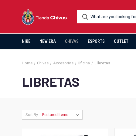
NIKE
NEW ERA
CHIVAS
ESPORTS
OUTLET
Home
Chivas
Accesorios
Oficina
Libretas
LIBRETAS
Sort By: