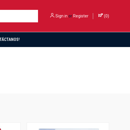
Sign in
or
Register
(
0
)
TÁCTANOS!