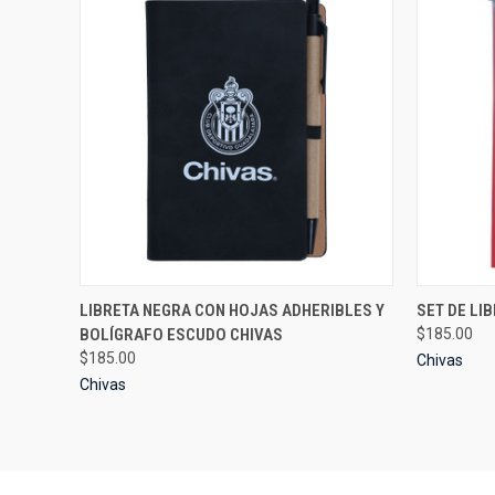
QUICK VIEW
ADD TO CART
QUICK
LIBRETA NEGRA CON HOJAS ADHERIBLES Y
SET DE LI
BOLÍGRAFO ESCUDO CHIVAS
$185.00
Compare
Compar
$185.00
Chivas
Chivas