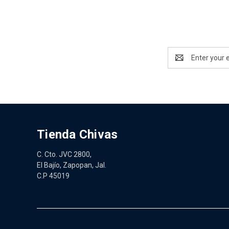
Email
Address
Tienda Chivas
C. Cto. JVC 2800,
El Bajío, Zapopan, Jal.
C.P 45019