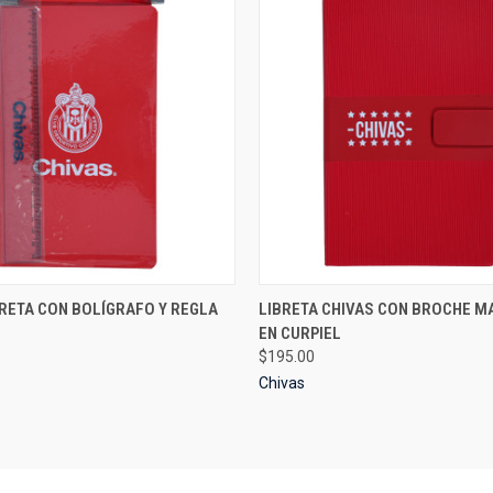
 VIEW
VIEW OPTIONS
QUICK VIEW
VIEW 
BRETA CON BOLÍGRAFO Y REGLA
LIBRETA CHIVAS CON BROCHE M
EN CURPIEL
e
Compare
$195.00
Chivas