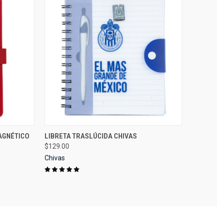
OPTIONS
QUICK VIEW
VIEW OPTIONS
AGNÉTICO
LIBRETA TRASLÚCIDA CHIVAS
$129.00
Compare
Chivas