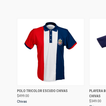
QUICK VIEW
VIEW OPTIONS
QUICK
POLO TRICOLOR ESCUDO CHIVAS
PLAYERA 
$499.00
CHIVAS
$349.00
Chivas