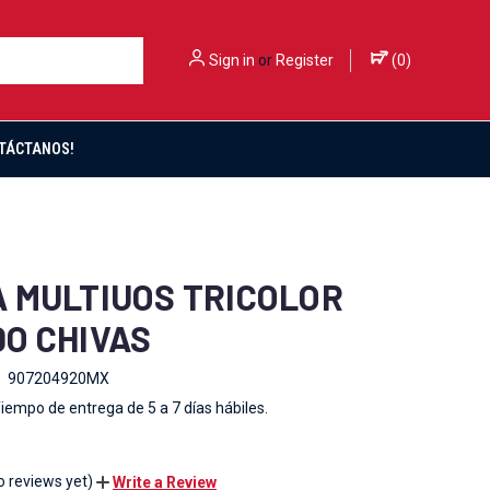
Sign in
or
Register
(
0
)
TÁCTANOS!
 MULTIUOS TRICOLOR
O CHIVAS
907204920MX
iempo de entrega de 5 a 7 días hábiles.
o reviews yet)
Write a Review