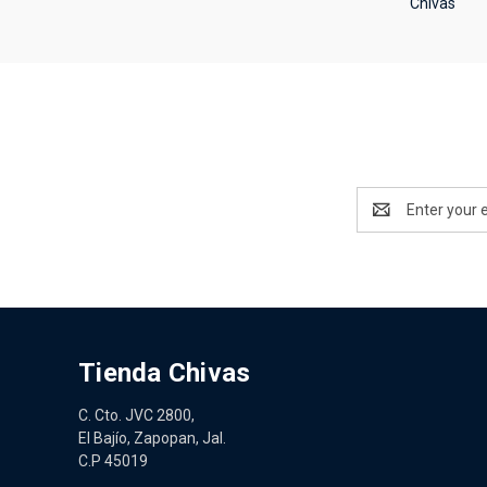
Chivas
Email
Address
Tienda Chivas
C. Cto. JVC 2800,
El Bajío, Zapopan, Jal.
C.P 45019