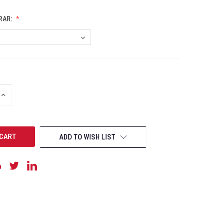
RAR:
INCREASE
QUANTITY
OF
UNDEFINED
ADD TO WISH LIST