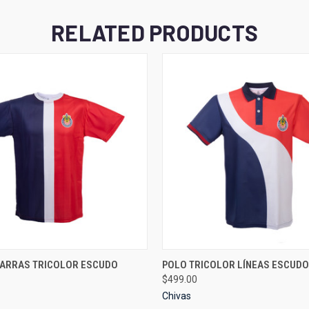
RELATED PRODUCTS
 VIEW
VIEW OPTIONS
QUICK VIEW
VIEW 
BARRAS TRICOLOR ESCUDO
POLO TRICOLOR LÍNEAS ESCUDO
$499.00
Chivas