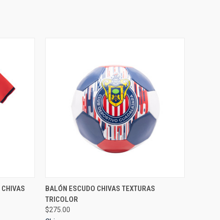
OPTIONS
QUICK VIEW
VIEW OPTIONS
 CHIVAS
BALÓN ESCUDO CHIVAS TEXTURAS
TRICOLOR
$275.00