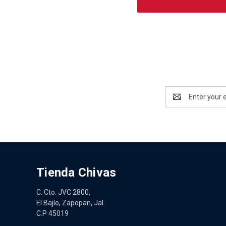
Email
Address
Tienda Chivas
C. Cto. JVC 2800,
El Bajío, Zapopan, Jal.
C.P 45019