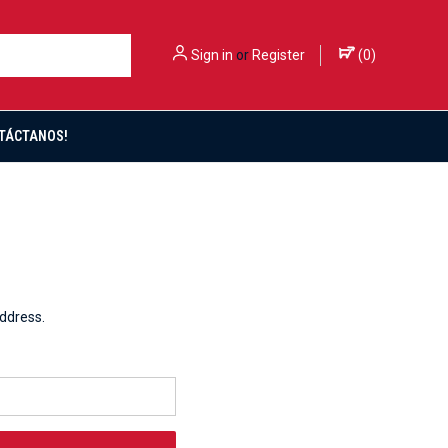
Sign in
or
Register
(
0
)
TÁCTANOS!
address.