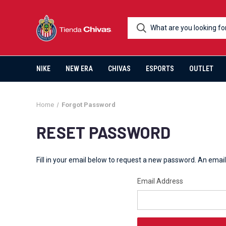
NIKE
NEW ERA
CHIVAS
ESPORTS
OUTLET
Home
Forgot Password
RESET PASSWORD
Fill in your email below to request a new password. An email 
Email Address