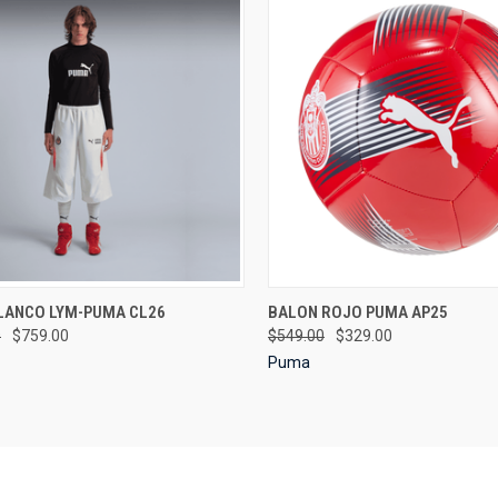
CK VIEW
VIEW OPTIONS
QUICK VIEW
VIEW 
LANCO LYM-PUMA CL26
BALON ROJO PUMA AP25
0
$759.00
$549.00
$329.00
re
Compare
Puma