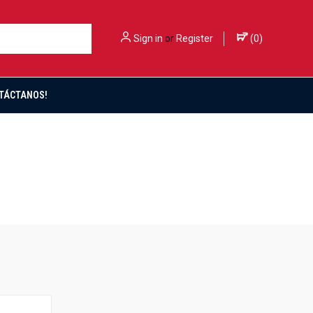
Sign in
or
Register
(
0
)
TÁCTANOS!