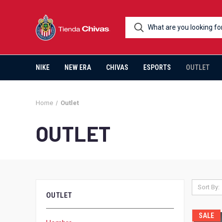
NIKE
NEW ERA
CHIVAS
ESPORTS
OUTLET
Home
Outlet
OUTLET
Sort By:
OUTLET
SALE