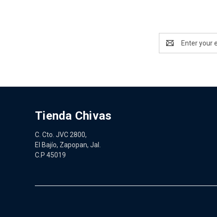
Email
Address
Tienda Chivas
C. Cto. JVC 2800,
El Bajío, Zapopan, Jal.
C.P 45019