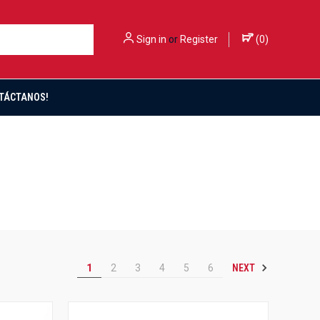
Sign in
or
Register
(
0
)
TÁCTANOS!
NEXT
1
2
3
4
5
6