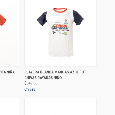
OPTIONS
QUICK VIEW
VIEW OPTIONS
ITA NIÑA
PLAYERA BLANCA MANGAS AZUL FUT
CHIVAS RAYADAS NIÑO
Compare
$349.00
Chivas