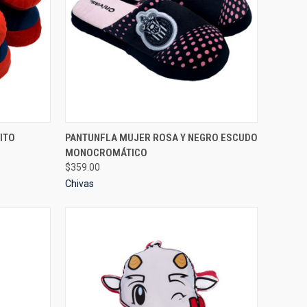
OTADO
QUICK VIEW
AGOTADO
ITO
PANTUNFLA MUJER ROSA Y NEGRO ESCUDO
MONOCROMÁTICO
Compare
$359.00
Chivas