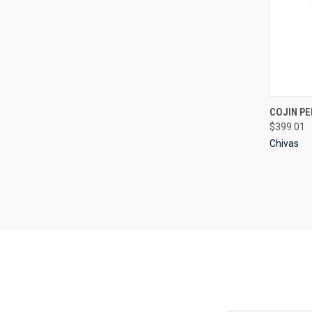
QUI
COJIN PE
$399.01
Compa
Chivas