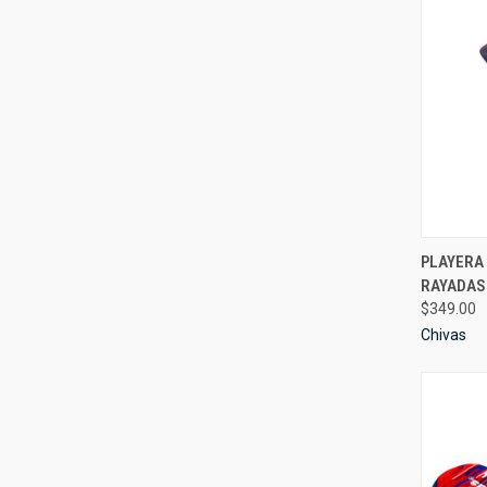
QUI
PLAYERA 
RAYADAS
Compa
$349.00
Chivas