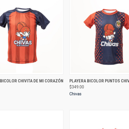
CK VIEW
VIEW OPTIONS
QUICK VIEW
VIEW 
BICOLOR CHIVITA DE MI CORAZÓN
PLAYERA BICOLOR PUNTOS CHIV
$349.00
re
Compare
Chivas