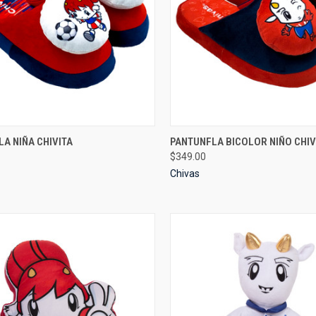
CK VIEW
VIEW OPTIONS
QUICK VIEW
AG
A NIÑA CHIVITA
PANTUNFLA BICOLOR NIÑO CHIV
$349.00
re
Compare
Chivas