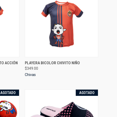
OPTIONS
QUICK VIEW
VIEW OPTIONS
TO ACCIÓN
PLAYERA BICOLOR CHIVITO NIÑO
$349.00
Compare
Chivas
AGOTADO
AGOTADO