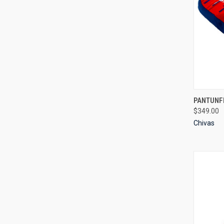
QUI
PANTUNFL
$349.00
Compa
Chivas