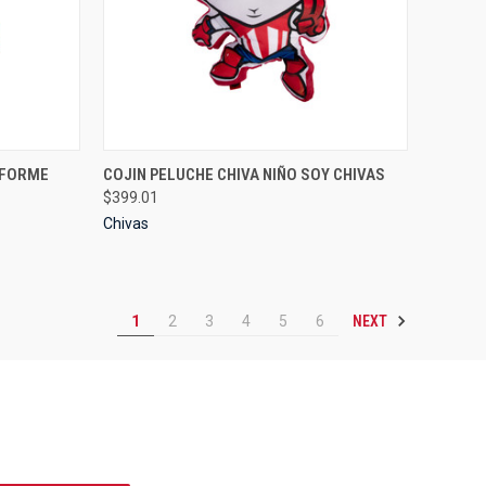
TO CART
QUICK VIEW
VIEW OPTIONS
IFORME
COJIN PELUCHE CHIVA NIÑO SOY CHIVAS
$399.01
Compare
Chivas
NEXT
1
2
3
4
5
6