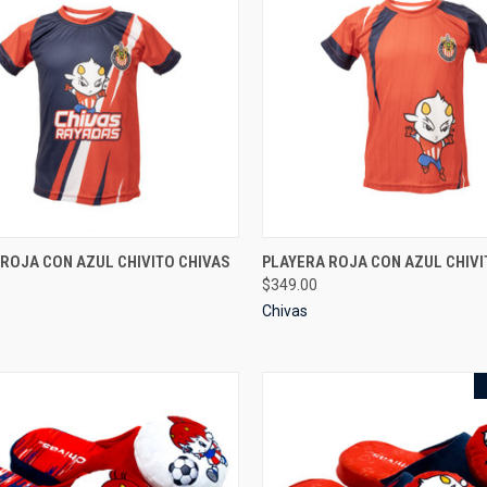
CK VIEW
VIEW OPTIONS
QUICK VIEW
VIEW 
ROJA CON AZUL CHIVITO CHIVAS
PLAYERA ROJA CON AZUL CHIVI
$349.00
re
Compare
Chivas